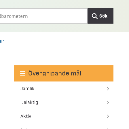
Sök
ur
Övergripande mål
Jämlik
Delaktig
Aktiv