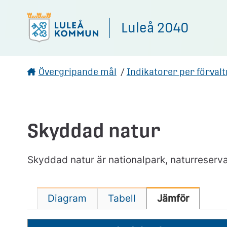
Gå direkt till sidans innehåll
Luleå 2040
Övergripande mål
/
Indikatorer per förval
Skyddad natur
Skyddad natur är nationalpark, naturreser
Diagram
Tabell
Jämför