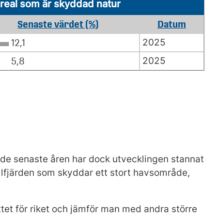
eal som är skyddad natur
Senaste värdet (%)
Datum
2025
12,1
2025
5,8
, de senaste åren har dock utvecklingen stannat
llfjärden som skyddar ett stort havsområde,
et för riket och jämför man med andra större