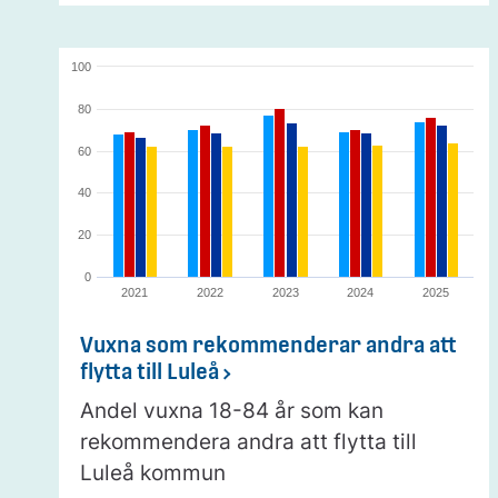
100
80
60
40
20
0
2021
2022
2023
2024
2025
Vuxna som rekommenderar andra att
flytta till Luleå
Andel vuxna 18-84 år som kan
rekommendera andra att flytta till
Luleå kommun