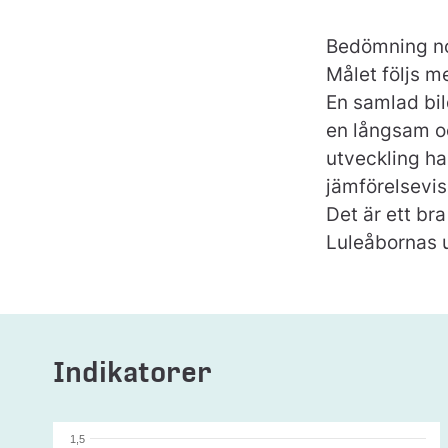
Bedömning n
Målet följs m
En samlad bil
en långsam oc
utveckling ha
jämförelsevis
Det är ett bra
Luleåbornas u
Indikatorer
1,5