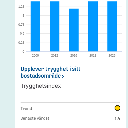
1,25
1
0,75
0,5
0,25
0
2009
2012
2016
2019
2023
Upplever trygghet i sitt
bostadsområde
Trygghetsindex
Trend:
Senaste värdet:
1,4