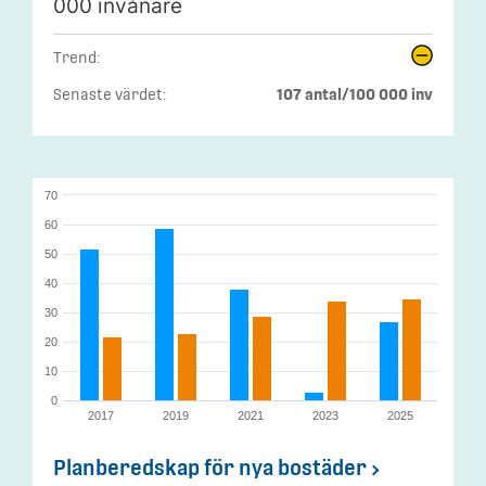
000 invånare
Trend:
Senaste värdet:
107 antal/100 000 inv
70
60
50
40
30
20
10
0
2017
2019
2021
2023
2025
Planberedskap för nya bostäder