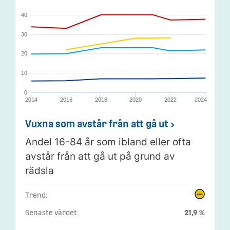
40
30
20
10
0
2014
2016
2018
2020
2022
2024
Vuxna som avstår från att gå ut
Andel 16-84 år som ibland eller ofta
avstår från att gå ut på grund av
rädsla
Trend:
Senaste värdet:
21,9 %