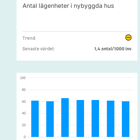
Antal lägenheter i nybyggda hus
Trend:
Senaste värdet:
1,4 antal/1000 inv
100
80
60
40
20
0