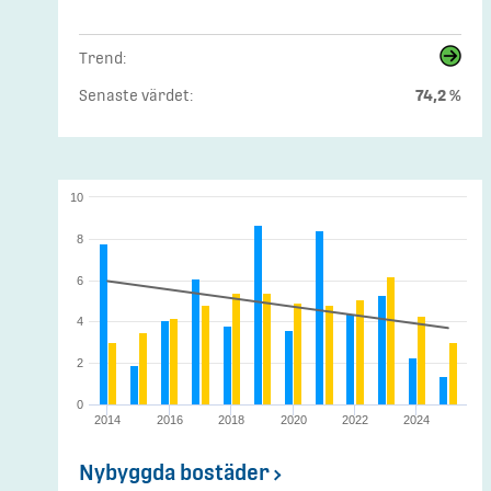
Trend:
Senaste värdet:
74,2 %
10
8
6
4
2
0
2014
2016
2018
2020
2022
2024
Nybyggda bostäder