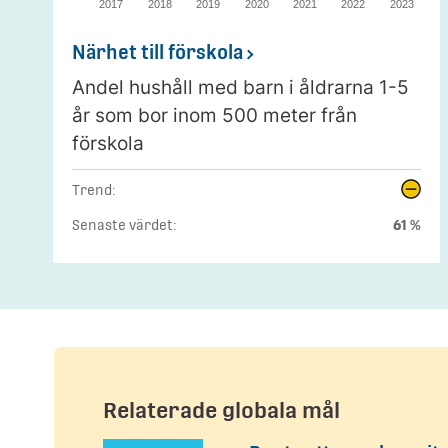
2017
2018
2019
2020
2021
2022
2023
Närhet till förskola
Andel hushåll med barn i åldrarna 1-5
år som bor inom 500 meter från
förskola
Trend:
Senaste värdet:
61 %
Relaterade globala mål