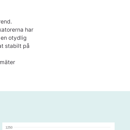
rend.
katorerna har
en otydlig
t stabilt på
 mäter
1250