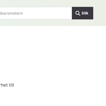
Sök
et till