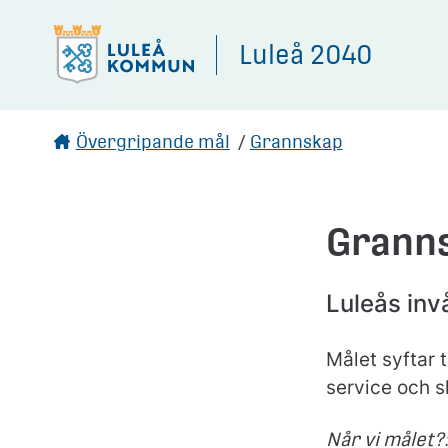
Gå direkt till sidans innehåll
Luleå 2040
Övergripande mål
/
Grannskap
Grann
Luleås inv
Målet syftar 
service och s
Når vi målet?