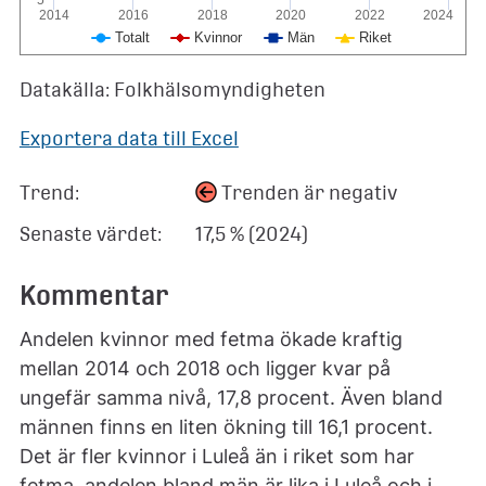
2014
2016
2018
2020
2022
2024
Totalt
Kvinnor
Män
Riket
Datakälla: Folkhälsomyndigheten
Exportera data till Excel
Trend:
Trenden är negativ
Senaste värdet:
17,5 % (2024)
Kommentar
Andelen kvinnor med fetma ökade kraftig
mellan 2014 och 2018 och ligger kvar på
ungefär samma nivå, 17,8 procent. Även bland
männen finns en liten ökning till 16,1 procent.
Det är fler kvinnor i Luleå än i riket som har
fetma, andelen bland män är lika i Luleå och i