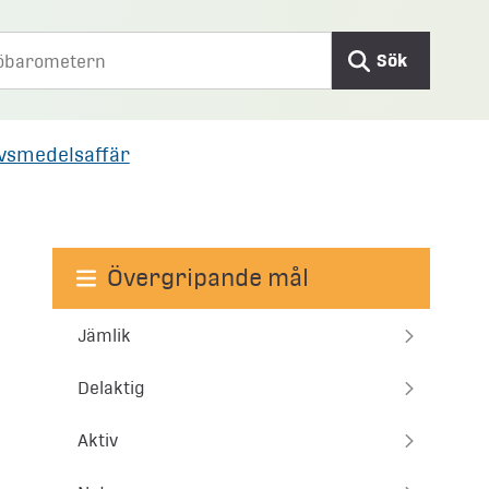
Sök
livsmedelsaffär
Övergripande mål
Jämlik
Delaktig
Aktiv