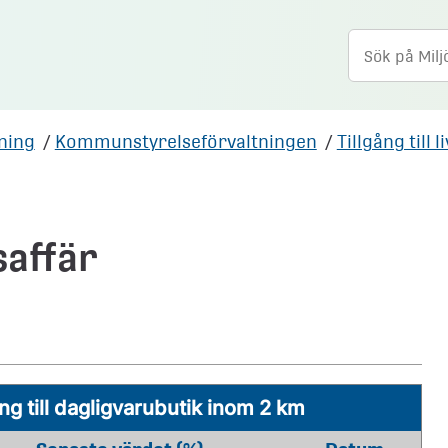
tning
/
Kommunstyrelseförvaltningen
/
Tillgång till 
saffär
ng till dagligvarubutik inom 2 km