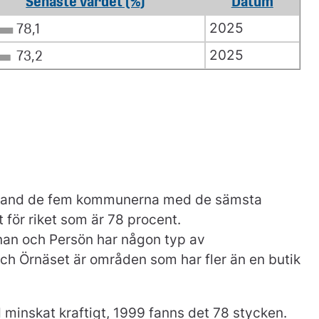
Senaste värdet (%)
Datum
2025
78,1
2025
73,2
i bland de fem kommunerna med de sämsta
 för riket som är 78 procent.
nan och Persön har någon typ av
ch Örnäset är områden som har fler än en butik
d minskat kraftigt, 1999 fanns det 78 stycken.