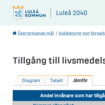
Gå direkt till sidans innehåll
Luleå 2040
Övergripande mål
/
Indikatorer per förval
Tillgång till livsmedel
Diagram
Tabell
Jämför
Andel invånare som har tillgå