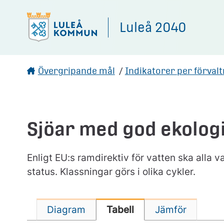
Gå direkt till sidans innehåll
Luleå 2040
Övergripande mål
/
Indikatorer per förval
Sjöar med god ekologi
Enligt EU:s ramdirektiv för vatten ska alla
status. Klassningar görs i olika cykler.
Diagram
Tabell
Jämför