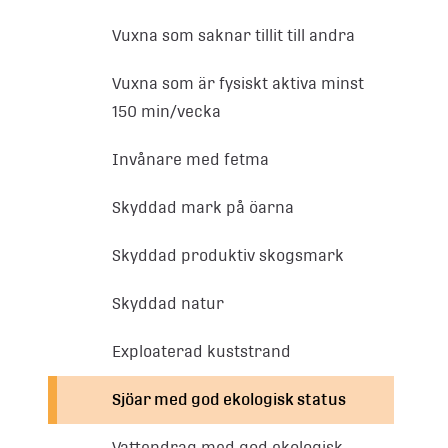
Vuxna som saknar tillit till andra
Vuxna som är fysiskt aktiva minst
150 min/vecka
Invånare med fetma
Skyddad mark på öarna
Skyddad produktiv skogsmark
Skyddad natur
Exploaterad kuststrand
Sjöar med god ekologisk status
Vattendrag med god ekologisk