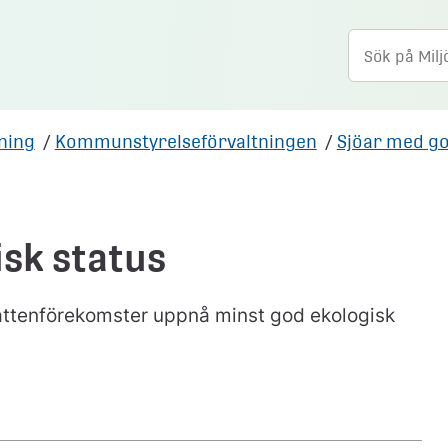
tning
/
Kommunstyrelseförvaltningen
/
Sjöar med go
sk status
 vattenförekomster uppnå minst god ekologisk