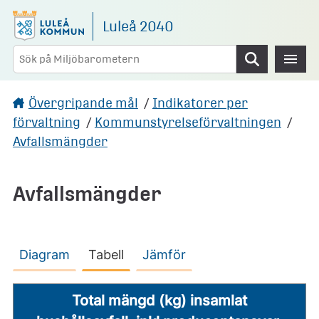
Gå direkt till sidans innehåll
Luleå 2040
Sök
Övergripande mål
/
Indikatorer per
förvaltning
/
Kommunstyrelseförvaltningen
/
Avfallsmängder
Avfallsmängder
Diagram
Tabell
Jämför
Total mängd (kg) insamlat