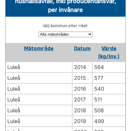
hushållsavfall, inkl producentansvar,
per invånare
Välj kommun eller riket
Mätområde
Datum
Värde
(kg/inv.)
Luleå
2014
564
Luleå
2015
577
Luleå
2016
540
Luleå
2017
511
Luleå
2018
508
Luleå
2019
499