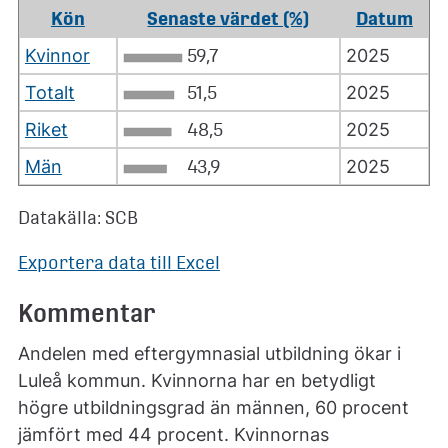
Kön
Senaste värdet (%)
Datum
Kvinnor
59,7
2025
Totalt
51,5
2025
Riket
48,5
2025
Män
43,9
2025
Datakälla: SCB
Exportera data till Excel
Kommentar
Andelen med eftergymnasial utbildning ökar i
Luleå kommun. Kvinnorna har en betydligt
högre utbildningsgrad än männen, 60 procent
jämfört med 44 procent. Kvinnornas