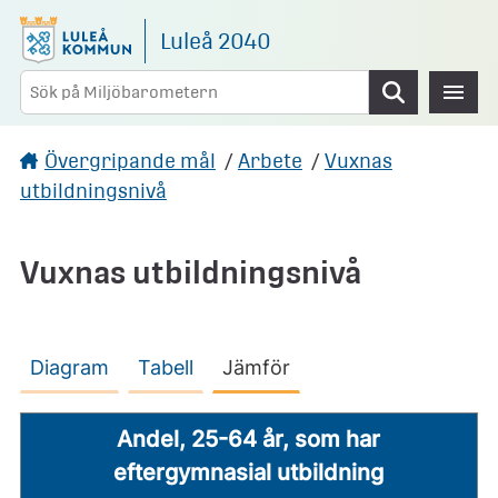
Gå direkt till sidans innehåll
Luleå 2040
Sök
Övergripande mål
/
Arbete
/
Vuxnas
utbildningsnivå
Vuxnas utbildningsnivå
Diagram
Tabell
Jämför
Andel, 25-64 år, som har
eftergymnasial utbildning