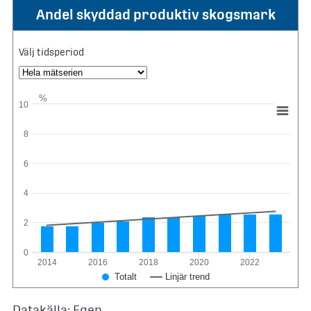
Andel skyddad produktiv skogsmark
Välj tidsperiod
%
10
8
6
4
2
0
2014
2016
2018
2020
2022
Totalt
Linjär trend
Datakälla: Egen