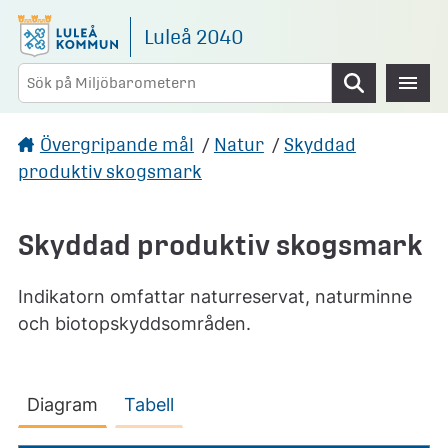
Gå direkt till sidans innehåll
Luleå 2040
Sök
Övergripande mål
/
Natur
/
Skyddad
produktiv skogsmark
Skyddad produktiv skogsmark
Indikatorn omfattar naturreservat, naturminne
och biotopskyddsområden.
Diagram
Tabell