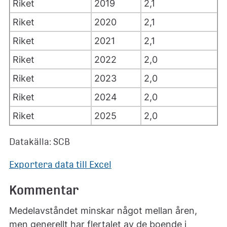
Riket
2019
2,1
Riket
2020
2,1
Riket
2021
2,1
Riket
2022
2,0
Riket
2023
2,0
Riket
2024
2,0
Riket
2025
2,0
Datakälla: SCB
Exportera data till Excel
Kommentar
Medelavståndet minskar något mellan åren,
men generellt har flertalet av de boende i