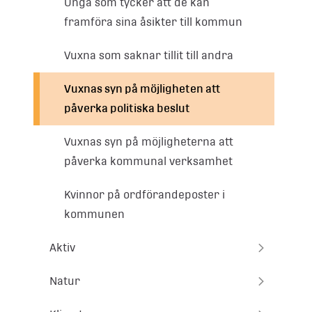
Unga som tycker att de kan
framföra sina åsikter till kommun
Vuxna som saknar tillit till andra
Vuxnas syn på möjligheten att
påverka politiska beslut
Vuxnas syn på möjligheterna att
påverka kommunal verksamhet
Kvinnor på ordförandeposter i
kommunen
Aktiv
Natur