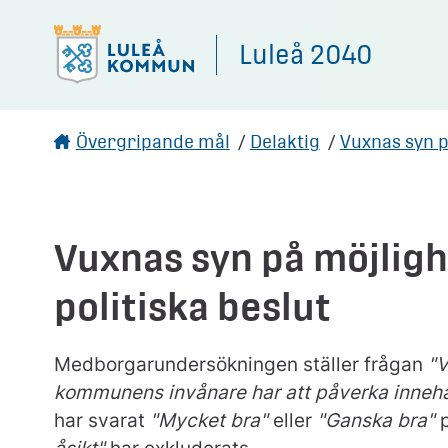
Gå direkt till sidans innehåll
Luleå 2040
Övergripande mål
/
Delaktig
/
Vuxnas syn p
Vuxnas syn på möjligh
politiska beslut
Medborgarundersökningen ställer frågan
"V
kommunens invånare har att påverka innehåll
har svarat
"Mycket bra"
eller
"Ganska bra"
p