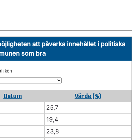
igheten att påverka innehållet i politiska
mmunen som bra
älj kön
Datum
Värde (%)
25,7
19,4
23,8