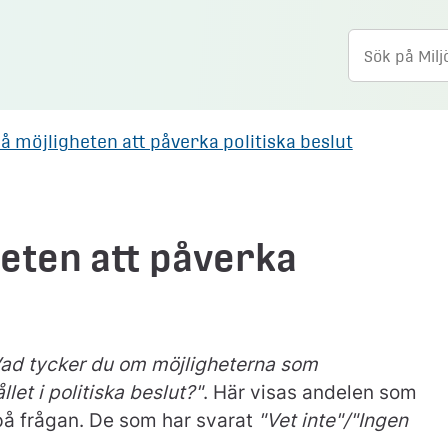
å möjligheten att påverka politiska beslut
eten att påverka
ad tycker du om möjligheterna som
et i politiska beslut?"
. Här visas andelen som
å frågan. De som har svarat
"Vet inte"/"Ingen