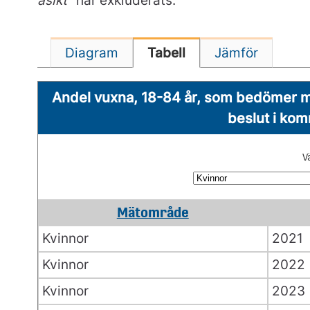
åsikt"
har exkluderats.
Diagram
Tabell
Jämför
Andel vuxna, 18-84 år, som bedömer möjl
beslut i ko
V
Mätområde
Kvinnor
2021
Kvinnor
2022
Kvinnor
2023