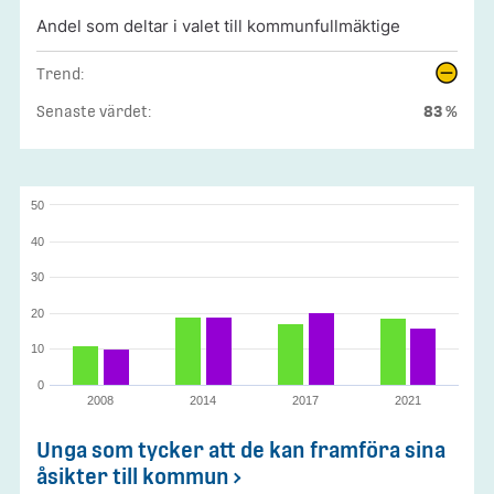
Andel som deltar i valet till kommunfullmäktige
Trend:
Senaste värdet:
83 %
50
40
30
20
10
0
2008
2014
2017
2021
Unga som tycker att de kan framföra sina
åsikter till kommun