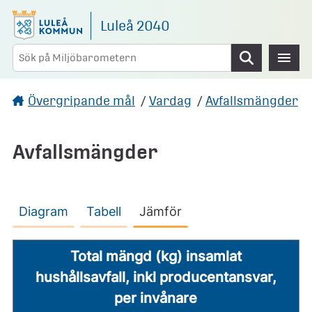
Gå direkt till sidans innehåll
Luleå 2040
Sök
Övergripande mål
/
Vardag
/
Avfallsmängder
Avfallsmängder
Diagram
Tabell
Jämför
Total mängd (kg) insamlat
hushållsavfall, inkl producentansvar,
per invånare