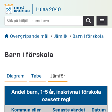
Gå direkt till sidans innehåll
Luleå 2040
Sök
Övergripande mål
/
Jämlik
/
Barn i förskola
Barn i förskola
Diagram
Tabell
Jämför
Andel barn, 1-5 år, inskrivna i förskola
oavsett regi
Kommun eller
Senaste värdet
Datum